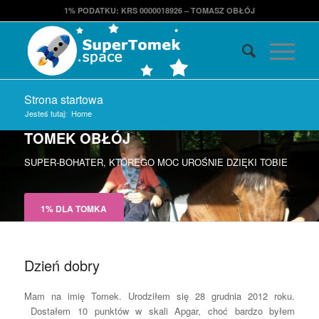
1% PODATKU: KRS 0000018926 – TOMASZ OBŁÓJ
Strona startowa
Jesteś tutaj:
Home
TOMEK OBŁÓJ
SUPER-BOHATER, KTÓREGO MOC UROŚNIE DZIĘKI TOBIE
1% DLA TOMKA
TERAPIE, W KTÓRYCH UCZESTNICZĘ
Dzień dobry
Mam na imię Tomek. Urodziłem się 28 grudnia 2012 roku.
Dostałem 10 punktów w skali Apgar, choć bardzo byłem