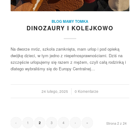
BLOG MAMY TOMKA
DINOZAURY I KOLEJKOWO
Na dworze mróz, szkoła zamknięta, mam urlop i pod opieką
dwójkę dzieci, w tym jedno z niepełnosprawnościami. Dziś na
szczęście urlopujemy się razem z mężem, czyli całą rodzinką i
dlatego wybraliśmy się do Europy Centralnej…
24 lutego, 2025
/
0 Komentarze
‹
1
3
4
›
»
2
Strona 2 z 24