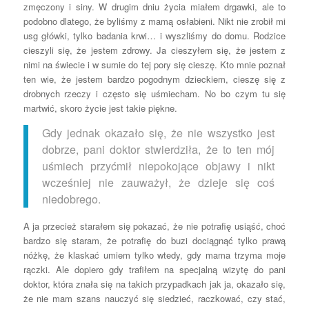
zmęczony i siny. W drugim dniu życia miałem drgawki, ale to
podobno dlatego, że byliśmy z mamą osłabieni. Nikt nie zrobił mi
usg główki, tylko badania krwi… i wyszliśmy do domu. Rodzice
cieszyli się, że jestem zdrowy. Ja cieszyłem się, że jestem z
nimi na świecie i w sumie do tej pory się cieszę. Kto mnie poznał
ten wie, że jestem bardzo pogodnym dzieckiem, cieszę się z
drobnych rzeczy i często się uśmiecham. No bo czym tu się
martwić, skoro życie jest takie piękne.
Gdy jednak okazało się, że nie wszystko jest
dobrze, pani doktor stwierdziła, że to ten mój
uśmiech przyćmił niepokojące objawy i nikt
wcześniej nie zauważył, że dzieje się coś
niedobrego.
A ja przecież starałem się pokazać, że nie potrafię usiąść, choć
bardzo się staram, że potrafię do buzi dociągnąć tylko prawą
nóżkę, że klaskać umiem tylko wtedy, gdy mama trzyma moje
rączki. Ale dopiero gdy trafiłem na specjalną wizytę do pani
doktor, która znała się na takich przypadkach jak ja, okazało się,
że nie mam szans nauczyć się siedzieć, raczkować, czy stać,