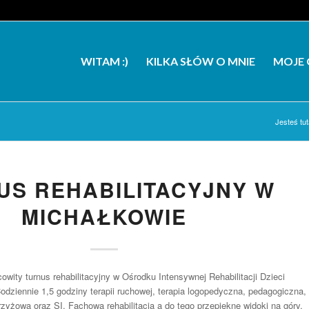
WITAM :)
KILKA SŁÓW O MNIE
MOJE 
Jesteś tut
US REHABILITACYJNY W
MICHAŁKOWIE
wity turnus rehabilitacyjny w Ośrodku Intensywnej Rehabilitacji Dzieci
odziennie 1,5 godziny terapii ruchowej, terapia logopedyczna, pedagogiczna,
rzyżowa oraz SI. Fachowa rehabilitacja a do tego przepiękne widoki na góry.