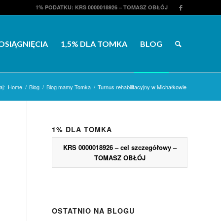
1% PODATKU: KRS 0000018926 – TOMASZ OBŁÓJ
OSIĄGNIĘCIA
1,5% DLA TOMKA
BLOG
aj:
Home
/
Blog
/
Blog mamy Tomka
/
Turnus rehabilitacyjny w Michałkowie
1% DLA TOMKA
KRS 0000018926 – cel szczegółowy –
TOMASZ OBŁÓJ
OSTATNIO NA BLOGU