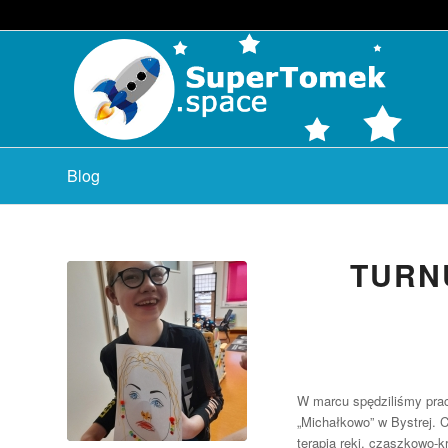
Blog
TURN
W marcu spędziliśmy praco
„Michałkowo” w Bystrej. C
terapia ręki, czaszkowo-k