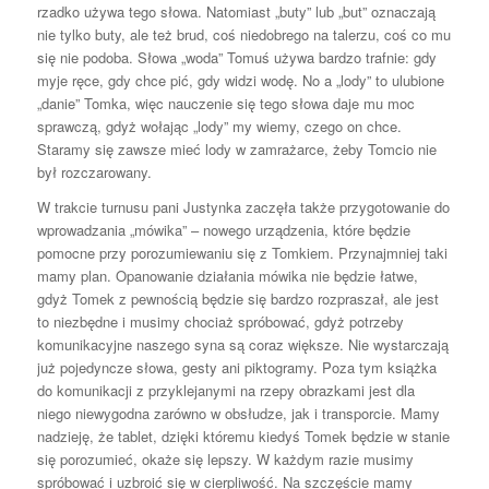
rzadko używa tego słowa. Natomiast „buty” lub „but” oznaczają
nie tylko buty, ale też brud, coś niedobrego na talerzu, coś co mu
się nie podoba. Słowa „woda” Tomuś używa bardzo trafnie: gdy
myje ręce, gdy chce pić, gdy widzi wodę. No a „lody” to ulubione
„danie” Tomka, więc nauczenie się tego słowa daje mu moc
sprawczą, gdyż wołając „lody” my wiemy, czego on chce.
Staramy się zawsze mieć lody w zamrażarce, żeby Tomcio nie
był rozczarowany.
W trakcie turnusu pani Justynka zaczęła także przygotowanie do
wprowadzania „mówika” – nowego urządzenia, które będzie
pomocne przy porozumiewaniu się z Tomkiem. Przynajmniej taki
mamy plan. Opanowanie działania mówika nie będzie łatwe,
gdyż Tomek z pewnością będzie się bardzo rozpraszał, ale jest
to niezbędne i musimy chociaż spróbować, gdyż potrzeby
komunikacyjne naszego syna są coraz większe. Nie wystarczają
już pojedyncze słowa, gesty ani piktogramy. Poza tym książka
do komunikacji z przyklejanymi na rzepy obrazkami jest dla
niego niewygodna zarówno w obsłudze, jak i transporcie. Mamy
nadzieję, że tablet, dzięki któremu kiedyś Tomek będzie w stanie
się porozumieć, okaże się lepszy. W każdym razie musimy
spróbować i uzbroić się w cierpliwość. Na szczęście mamy