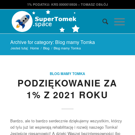
1% PODATKU: KRS 0000018926 – TOMASZ OBŁÓJ
Archive for category: Blog mamy Tomka
Jesteś tutaj:
Home
/
Blog
/
Blog mamy Tomka
BLOG MAMY TOMKA
PODZIĘKOWANIE ZA
1% Z 2021 ROKU
Bardzo, ale to bardzo serdecznie dziękujemy wszystkim, którzy
od tylu już lat wspierają rehabilitację i rozwój naszego Tomka!
Jesteście niesamowici! A dzięki Waszej bezinteresowności (bo