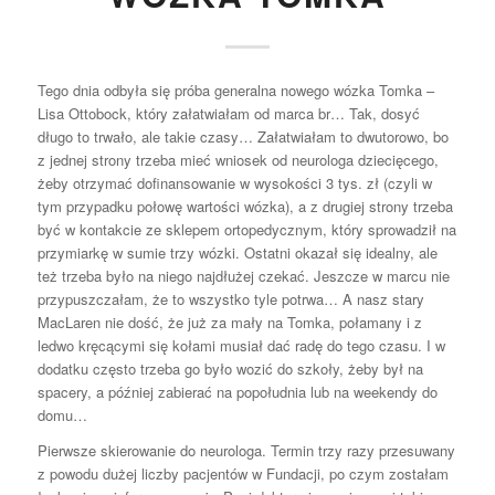
Tego dnia odbyła się próba generalna nowego wózka Tomka –
Lisa Ottobock, który załatwiałam od marca br… Tak, dosyć
długo to trwało, ale takie czasy… Załatwiałam to dwutorowo, bo
z jednej strony trzeba mieć wniosek od neurologa dziecięcego,
żeby otrzymać dofinansowanie w wysokości 3 tys. zł (czyli w
tym przypadku połowę wartości wózka), a z drugiej strony trzeba
być w kontakcie ze sklepem ortopedycznym, który sprowadził na
przymiarkę w sumie trzy wózki. Ostatni okazał się idealny, ale
też trzeba było na niego najdłużej czekać. Jeszcze w marcu nie
przypuszczałam, że to wszystko tyle potrwa… A nasz stary
MacLaren nie dość, że już za mały na Tomka, połamany i z
ledwo kręcącymi się kołami musiał dać radę do tego czasu. I w
dodatku często trzeba go było wozić do szkoły, żeby był na
spacery, a później zabierać na popołudnia lub na weekendy do
domu…
Pierwsze skierowanie do neurologa. Termin trzy razy przesuwany
z powodu dużej liczby pacjentów w Fundacji, po czym zostałam