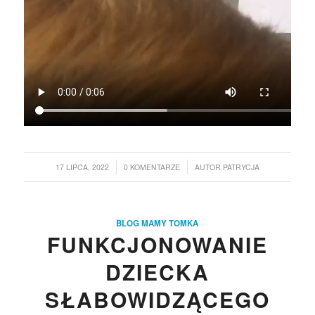
/
/
17 LIPCA, 2022
0 KOMENTARZE
AUTOR
PATRYCJA
BLOG MAMY TOMKA
FUNKCJONOWANIE
DZIECKA
SŁABOWIDZĄCEGO