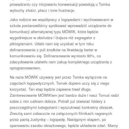
prowadzeniu czy inicjowaniu konwersacji powodują u Tomka
wybuchy złości, płacz i inne frustracje.
Jako rodzice we współpracy z logopedami i wychowawcami w
szkole postanowiliśmy spróbować wprowadzić urządzenie do
komunikacji alternatywnej typu MÓWIK, które będzie
wygodniejsze w obsłudze i lżejsze niż segregator z
piktogramami. Udało nam się uzyskać w tym roku
dofinansowanie z puli środków na likwidację barier w
komunikowaniu się. Dofinansowanie wyniosło 90%, co
zdecydowanie ułatwiło nam zakup kompletnego urządzenia z
oprogramowaniem.
Na razie MÓWIK używany jest przez Tomka wyłącznie na
zajęciach logopedycznych. Tomek dopiero uczy się z niego
korzystać. Ten etap będzie zapewne trwał długo.
Zainteresowanie MÓWIKiem jest bardzo duże i nasz Tomuś radzi
sobie z nim całkiem dobrze. Potrafi już otwierać foldery z
poszczególnymi kategoriami i wyszukiwać konkretny obrazek.
Zresztą sami zobaczcie na załączonych filmikach nagranych
przez panią Justynkę – logopedę. Następnym etapem, po
opanowaniu zasobu obrazkowego, będzie układanie zdań. Mamy