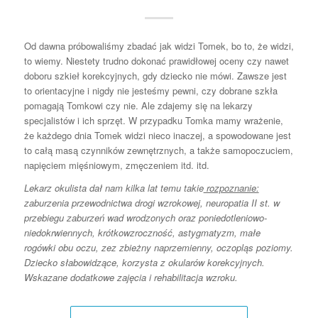
Od dawna próbowaliśmy zbadać jak widzi Tomek, bo to, że widzi,
to wiemy. Niestety trudno dokonać prawidłowej oceny czy nawet
doboru szkieł korekcyjnych, gdy dziecko nie mówi. Zawsze jest
to orientacyjne i nigdy nie jesteśmy pewni, czy dobrane szkła
pomagają Tomkowi czy nie. Ale zdajemy się na lekarzy
specjalistów i ich sprzęt. W przypadku Tomka mamy wrażenie,
że każdego dnia Tomek widzi nieco inaczej, a spowodowane jest
to całą masą czynników zewnętrznych, a także samopoczuciem,
napięciem mięśniowym, zmęczeniem itd. itd.
Lekarz okulista dał nam kilka lat temu takie
rozpoznanie:
zaburzenia przewodnictwa drogi wzrokowej, neuropatia II st. w
przebiegu zaburzeń wad wrodzonych oraz poniedotleniowo-
niedokrwiennych, krótkowzroczność, astygmatyzm, małe
rogówki obu oczu, zez zbieżny naprzemienny, oczopląs poziomy.
Dziecko słabowidzące, korzysta z okularów korekcyjnych.
Wskazane dodatkowe zajęcia i rehabilitacja wzroku.