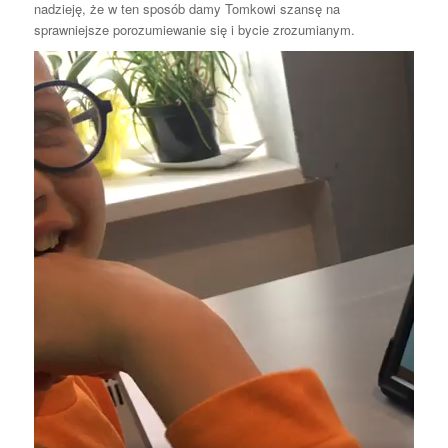
nadzieję, że w ten sposób damy Tomkowi szansę na
sprawniejsze porozumiewanie się i bycie zrozumianym.