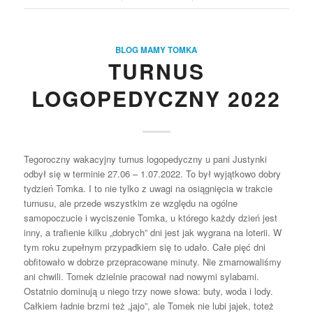
BLOG MAMY TOMKA
TURNUS
LOGOPEDYCZNY 2022
Tegoroczny wakacyjny turnus logopedyczny u pani Justynki
odbył się w terminie 27.06 – 1.07.2022. To był wyjątkowo dobry
tydzień Tomka. I to nie tylko z uwagi na osiągnięcia w trakcie
turnusu, ale przede wszystkim ze względu na ogólne
samopoczucie i wyciszenie Tomka, u którego każdy dzień jest
inny, a trafienie kilku „dobrych” dni jest jak wygrana na loterii. W
tym roku zupełnym przypadkiem się to udało. Całe pięć dni
obfitowało w dobrze przepracowane minuty. Nie zmarnowaliśmy
ani chwili. Tomek dzielnie pracował nad nowymi sylabami.
Ostatnio dominują u niego trzy nowe słowa: buty, woda i lody.
Całkiem ładnie brzmi też „jajo”, ale Tomek nie lubi jajek, toteż