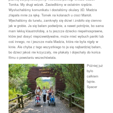
Tomka. My drugi wózek. Zasiedliśmy w ostatnim rzędzie.
Wysłuchaliśmy komunikatu i dostaliśmy okulary 3D. Madzia
złapała mnie za rękę. Tomek na kolanach u cioci Marioli.
Wjechaliśmy do tunelu, zamknęły się drzwi i zrobiło się ciemno
jak w grobie. Ja się bałam podwójnie, a nawet potrójnie, bo sama
mam lekką klaustrofobię, a tu jeszcze dziecko niepełnosprawne,
które jest dosyć nieprzewidywalne, może mieć wybuch paniki lub
coś innego, no i jeszcze mała Madzia, która nie była nigdy w
kinie. Ale chyba z tego wszystkiego to ja się najbardziej bałam,
bo dzieci jakoś nie krzyczały, nie płakały i dojechały do końca
filmu o powstaniu wszechświata.
Później już
było
całkiem
fajnie.
Spacer