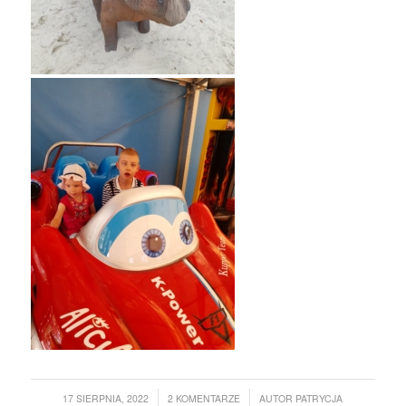
/
/
17 SIERPNIA, 2022
2 KOMENTARZE
AUTOR
PATRYCJA